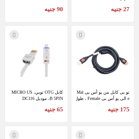
27 جنيه
90 جنيه
تو بى كابل من يو أس بى Mal
كابل OTG توبي، MICRO US
e الى يو أس بى Female ، طول
B 5PIN، موديل DC116
ه 3 متر، DC016
175 جنيه
65 جنيه