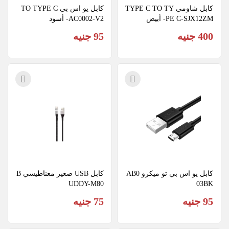
كابل شاومي TYPE C TO TY
كابل يو اس بي TO TYPE C 
PE C-SJX12ZM- أبيض
AC0002-V2- أسود
400 جنيه
95 جنيه
كابل يو اس بي تو ميكرو AB0
كابل USB صغير مغناطيسي B
UDDY-M80
03BK
95 جنيه
75 جنيه