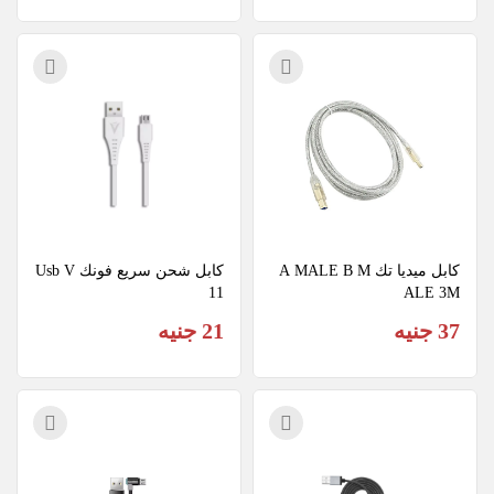
كابل ميديا تك A MALE B M
كابل شحن سريع فونك Usb V
11
ALE 3M
37 جنيه
21 جنيه