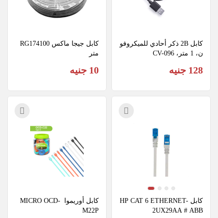
كابل 2B ذكر أحادي للميكروفو
كابل جيجا ماكس RG174100 
ن، 1 متر، CV-096
متر
128 جنيه
10 جنيه
كابل HP CAT 6 ETHERNET-
كابل أوريموا  MICRO OCD-
M22P
2UX29AA # ABB