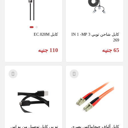
كابل شاحن توبي 3 IN 1 -MP
كابل EC.020M
269
65 جنيه
110 جنيه
كابل ألياف جيجاماكس بصري 
تو بي كابل توصيل من يو اس 