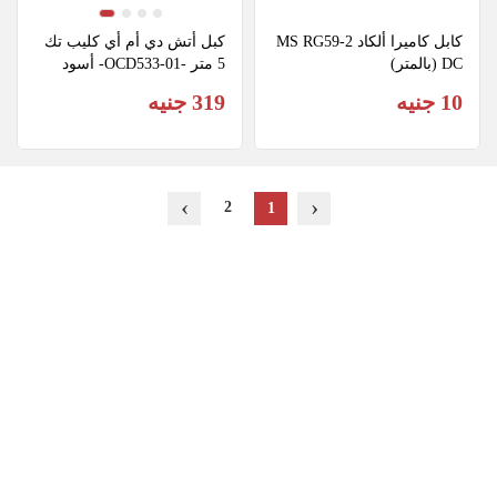
كابل كاميرا ألكاد MS RG59-2
كبل أتش دي أم أي كليب تك 
DC (بالمتر)
5 متر -OCD533-01- أسود
10 جنيه
319 جنيه
›
‹
2
1