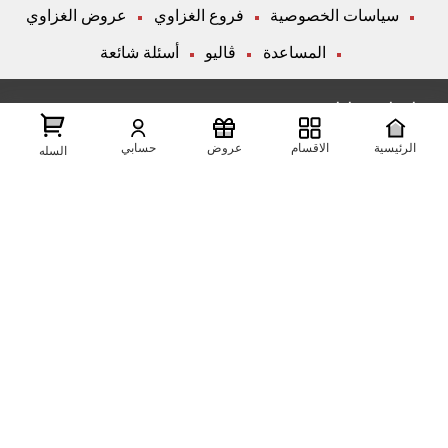
سياسات الخصوصية
فروع الغزاوي
عروض الغزاوي
المساعدة
ڤاليو
أسئلة شائعة
تواصل معانا
الرئيسية
الاقسام
عروض
حسابي
شارع المكاتب, الزقازيق , الشرقية, مصر
عرض علي الخريطه
السله
01204444695
01204444696
01099446677
تابعنا على مواقع التواصل الإجتماعي