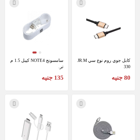
كابل جوي روم نوع سي JR.M
سامسونج NOTE4 كيبل 1.5 م
330
تر.
80 جنيه
135 جنيه