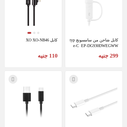
كابل شاحن من سامسونج typ
كابل XO XO-NB46
e-C  EP-DG930DWEGWW
299 جنيه
110 جنيه