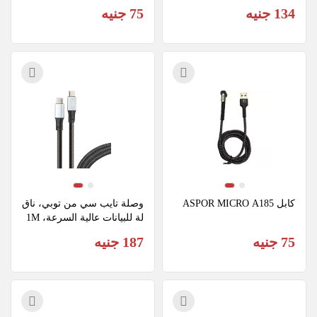
134 جنيه
75 جنيه
كابل ASPOR MICRO A185
وصلة تايب سي من توبي، ناق
لة للبيانات عالية السرعة، 1M 
DC955
75 جنيه
187 جنيه