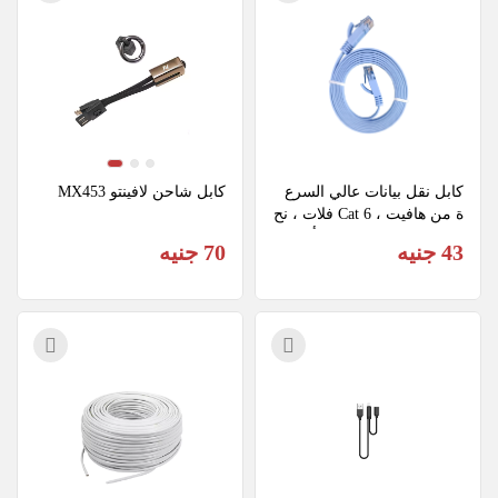
كابل نقل بيانات عالي السرع
كابل شاحن لافينتو MX453
ة من هافيت ، Cat 6 فلات ، نح
اسي ، بطول 1.5 متر ، أزرق
43 جنيه
70 جنيه