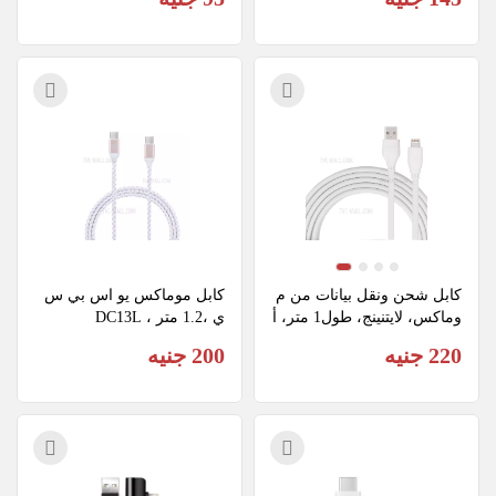
كابل شحن ونقل بيانات من م
كابل موماكس يو اس بي س
وماكس، لايتنينج، طول1 متر، أ
ي ،1.2 متر ، DC13L
بيض،  DL7W
220 جنيه
200 جنيه