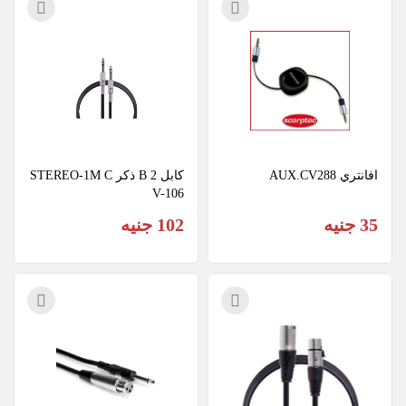
افانتري AUX.CV288
كابل 2 B ذكر STEREO-1M C
V-106
35 جنيه
102 جنيه