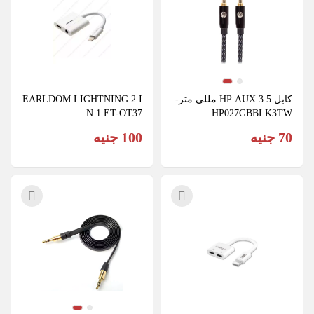
كابل HP AUX 3.5 مللي متر-
EARLDOM LIGHTNING 2 I
N 1 ET-OT37
HP027GBBLK3TW
70 جنيه
100 جنيه