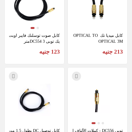
كابل ميديا تك  OPTICAL TO 
كابل صوت توسلنك فايبر اوبت
OPTICAL 3M
يك توبى DC554 3متر
213 جنيه
123 جنيه
توبي DC556 - كيبلات الألياف ا
كابل توصيل DC بطول 1.5 مت