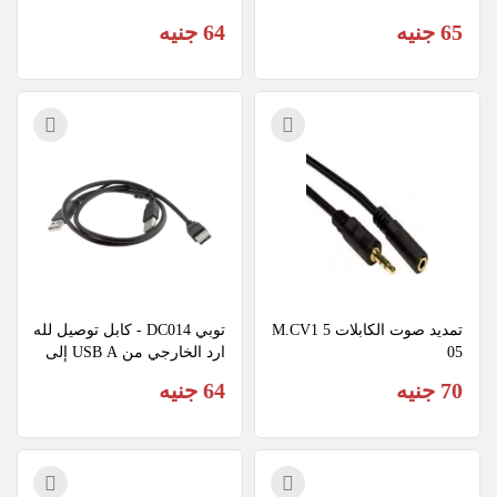
65 جنيه
64 جنيه
تمديد صوت الكابلات 5 M.CV1
توبي DC014 - كابل توصيل لله
05
ارد الخارجي من USB A إلى 
USB A
70 جنيه
64 جنيه