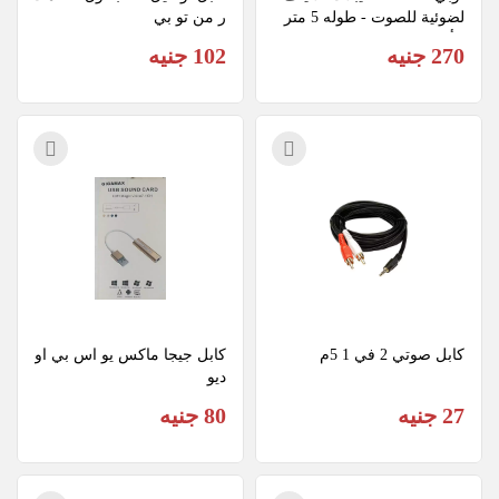
لضوئية للصوت - طوله 5 متر 
ر من تو بي
- أسود
270 جنيه
102 جنيه
كابل صوتي 2 في 1 5م
كابل جيجا ماكس يو اس بي او
ديو
27 جنيه
80 جنيه