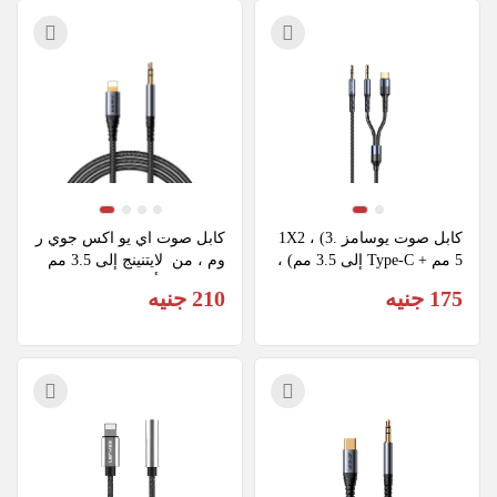
كابل صوت يوسامز 1X2 ، (3.
كابل صوت اي يو اكس جوي ر
5 مم + Type-C إلى 3.5 مم) ، 
وم ، من  لايتنينج إلى 3.5 مم 
اسود ، SJ555YP01
، 1.2 متر، أسود ، SY-A06
175 جنيه
210 جنيه