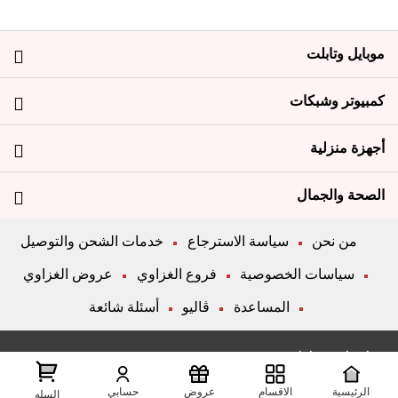
موبايل وتابلت
كمبيوتر وشبكات
أجهزة منزلية
الصحة والجمال
من نحن
سياسة الاسترجاع
خدمات الشحن والتوصيل
سياسات الخصوصية
فروع الغزاوي
عروض الغزاوي
المساعدة
ڤاليو
أسئلة شائعة
تواصل معانا
الرئيسية
الاقسام
عروض
حسابي
شارع المكاتب, الزقازيق , الشرقية, مصر
عرض علي الخريطه
السله