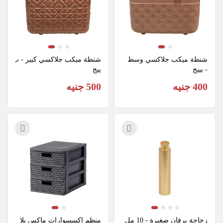
شنطة ميكب جلاكسي وسط 
شنطة ميكب جلاكسي كبير - ب
- بييج
ييج
400 جنيه
500 جنيه
زجاجة برفان صغيرة - 10 مل 
منظم اكسسوارات ماكس بلا