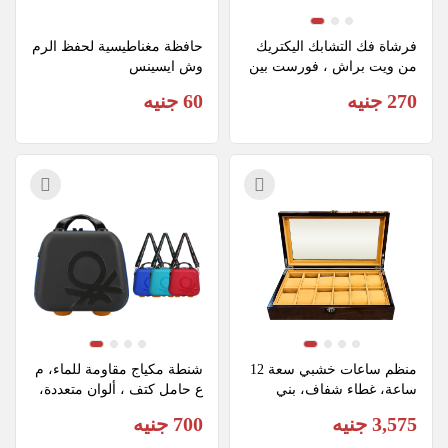
فرشاة فك التشابك اليكتريك 
حافظة مغناطيسية لحفظ الرم
من ويت براش ، فورست بين
وش ايسينس
ك
270 جنيه
60 جنيه
منظم ساعات خشبي سعة 12 
شنطة مكياج مقاومة للماء، م
ساعة، غطاء شفاف، بني
ع حامل كتف ، ألوان متعددة،  
PP 201X
3,575 جنيه
700 جنيه