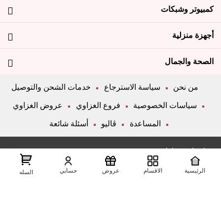
كمبيوتر وشبكات
أجهزة منزلية
الصحة والجمال
من نحن
سياسة الاسترجاع
خدمات الشحن والتوصيل
سياسات الخصوصية
فروع الغزاوي
عروض الغزاوي
المساعدة
ڤاليو
أسئلة شائعة
تواصل معانا
الرئيسية
الاقسام
عروض
حسابي
شارع المكاتب, الزقازيق , الشرقية, مصر
عرض علي الخريطه
السله
01204444695
01204444696
01099446677