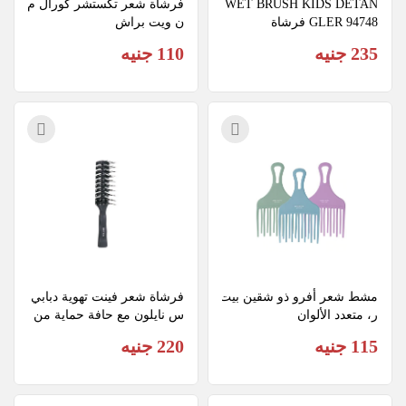
WET BRUSH KIDS DETAN
فرشاة شعر تكستشر كورال م
GLER 94748 فرشاة
ن ويت براش
235 جنيه
110 جنيه
مشط شعر أفرو ذو شقين بيت
فرشاة شعر فينت تهوية دبابي
ر، متعدد الألوان
س نايلون مع حافة حماية من 
بيتر 03039
115 جنيه
220 جنيه